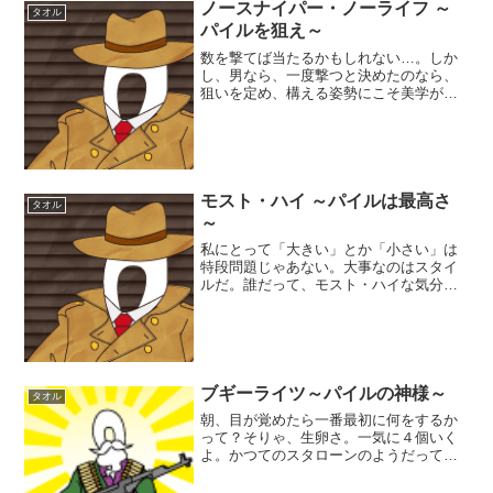
ノースナイパー・ノーライフ ～
タオル
パイルを狙え～
数を撃てば当たるかもしれない…。しか
し、男なら、一度撃つと決めたのなら、
狙いを定め、構える姿勢にこそ美学があ
るのだ、と、私はビリーブします。パイ
ル刑事です。さて本日はタオルの重量表
記によく使われる「匁（もんめ）」につ
いて、少し語るとしますか...
モスト・ハイ ～パイルは最高さ
タオル
～
私にとって「大きい」とか「小さい」は
特段問題じゃあない。大事なのはスタイ
ルだ。誰だって、モスト・ハイな気分で
いたいだろう？パイル刑事です。さて、
本日はタオルの吸水性について。「ね。
水を吸わないタオルって、嫌じゃね？」
「ん。俺は絶対、嫌だよぅ...
ブギーライツ～パイルの神様～
タオル
朝、目が覚めたら一番最初に何をするか
って？そりゃ、生卵さ。一気に４個いく
よ。かつてのスタローンのようだって？
ロッキー・スタイルはもう時代遅れさ。
一体何を言わせたいんだい？卵を飲んだ