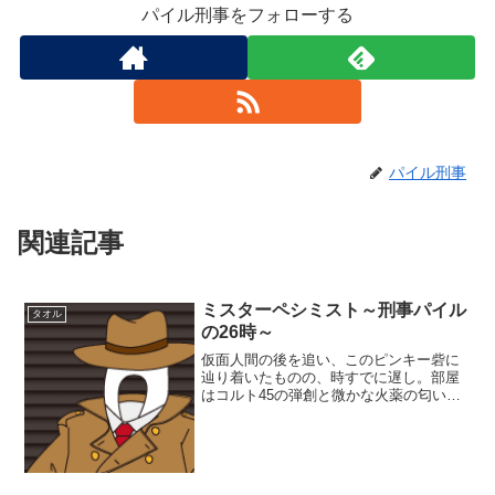
パイル刑事をフォローする
パイル刑事
関連記事
ミスターペシミスト～刑事パイル
タオル
の26時～
仮面人間の後を追い、このピンキー砦に
辿り着いたものの、時すでに遅し。部屋
はコルト45の弾創と微かな火薬の匂いを
残して、もぬけの殻となっていた。壁に
かかった額縁のカフェテラスの女達は不
敵な笑みを浮かべ、画きかけの自画像の
ようになった私を覗きこ...